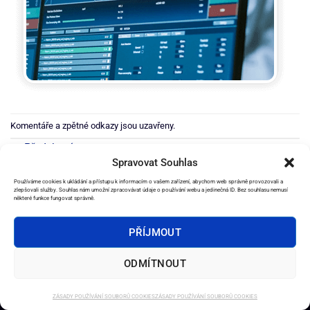
Komentáře a zpětné odkazy jsou uzavřeny.
←
Předchozí
Spravovat Souhlas
Další
→
Používáme cookies k ukládání a přístupu k informacím o vašem zařízení, abychom web správně provozovali a
zlepšovali služby. Souhlas nám umožní zpracovávat údaje o používání webu a jedinečná ID. Bez souhlasu nemusí
některé funkce fungovat správně.
PŘÍJMOUT
2026 ©
e-Věštírna.cz
ODMÍTNOUT
DOMŮ
SLUŽBY
AMULETY
OSTATNÍ PRODUKTY
EBOOKY
OBCHODNÍ PODMÍNKY
KONTAKT
ZÁSADY POUŽÍVÁNÍ SOUBORŮ COOKIES
ZÁSADY POUŽÍVÁNÍ SOUBORŮ COOKIES