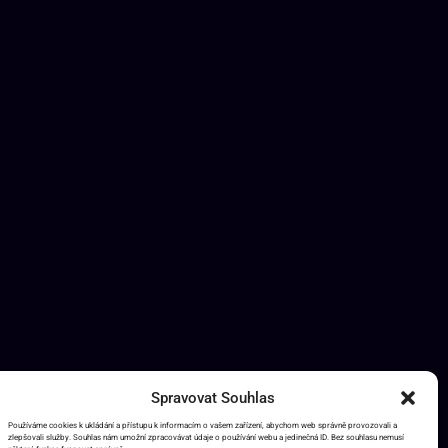
Spravovat Souhlas
Používáme cookies k ukládání a přístupu k informacím o vašem zařízení, abychom web správně provozovali a
zlepšovali služby. Souhlas nám umožní zpracovávat údaje o používání webu a jedinečná ID. Bez souhlasu nemusí