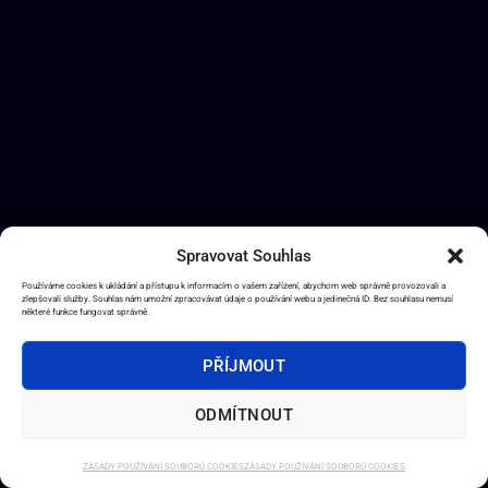
Spravovat Souhlas
Používáme cookies k ukládání a přístupu k informacím o vašem zařízení, abychom web správně provozovali a
zlepšovali služby. Souhlas nám umožní zpracovávat údaje o používání webu a jedinečná ID. Bez souhlasu nemusí
některé funkce fungovat správně.
PŘÍJMOUT
ODMÍTNOUT
ZÁSADY POUŽÍVÁNÍ SOUBORŮ COOKIES
ZÁSADY POUŽÍVÁNÍ SOUBORŮ COOKIES