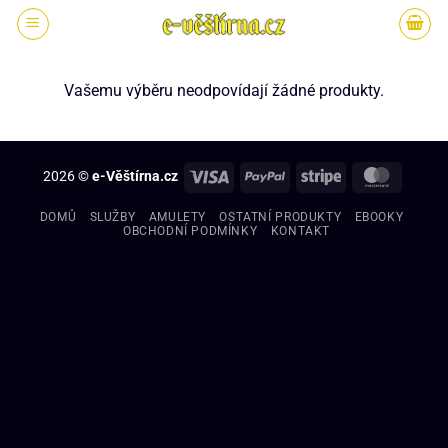
Vašemu výběru neodpovídají žádné produkty.
2026 ©
e-Věštírna.cz
DOMŮ
SLUŽBY
AMULETY
OSTATNÍ PRODUKTY
EBOOKY
OBCHODNÍ PODMÍNKY
KONTAKT