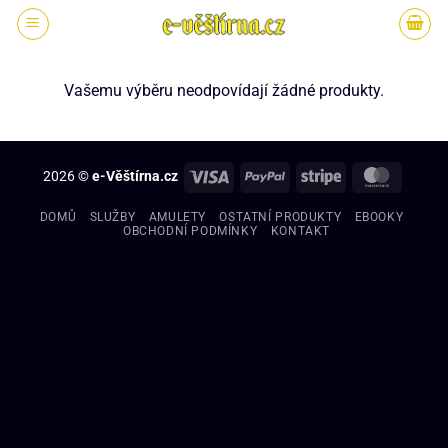
Vašemu výběru neodpovídají žádné produkty.
2026 ©
e-Věštírna.cz
DOMŮ
SLUŽBY
AMULETY
OSTATNÍ PRODUKTY
EBOOKY
OBCHODNÍ PODMÍNKY
KONTAKT