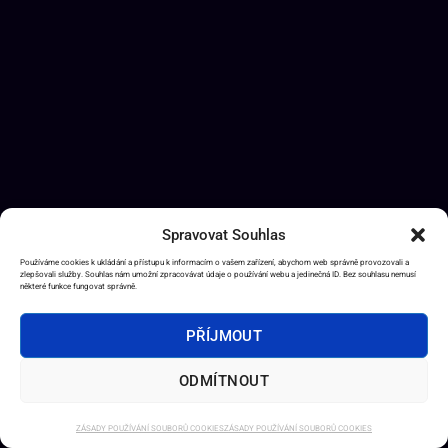
Spravovat Souhlas
Používáme cookies k ukládání a přístupu k informacím o vašem zařízení, abychom web správně provozovali a
zlepšovali služby. Souhlas nám umožní zpracovávat údaje o používání webu a jedinečná ID. Bez souhlasu nemusí
některé funkce fungovat správně.
PŘÍJMOUT
ODMÍTNOUT
ZÁSADY POUŽÍVÁNÍ SOUBORŮ COOKIES
ZÁSADY POUŽÍVÁNÍ SOUBORŮ COOKIES