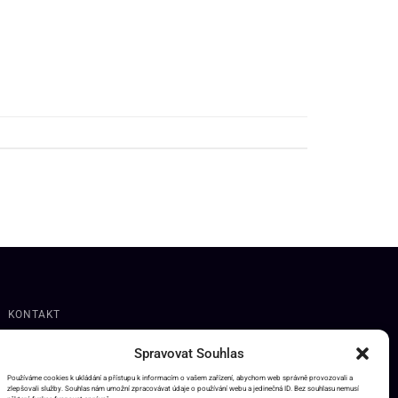
KONTAKT
Spravovat Souhlas
Používáme cookies k ukládání a přístupu k informacím o vašem zařízení, abychom web správně provozovali a
zlepšovali služby. Souhlas nám umožní zpracovávat údaje o používání webu a jedinečná ID. Bez souhlasu nemusí