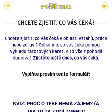
CHCETE ZJISTIT, CO VÁS ČEKÁ?
Chcete zjistit, co vás čeká v oblasti vztahů, práce
nebo zdraví? Odhalíme, co vás čeká pomocí
výkladu tarotových karet. A to vše z pohodlí
domova!
Zjistěte ještě dnes, co vás čeká.
Vyplňte prosím tento formulář:
KVÍZ: PROČ O TEBE NEMÁ ZÁJEM? (A
JAK TO ZA 7 DNÍ ZMĚNIT)