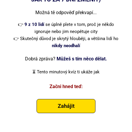
Možná tě odpověď překvapí...
👉
9 z 10 lidí
se úplně plete v tom, proč je někdo
ignoruje nebo jim neopětuje city
👉 Skutečný důvod je skrytý hlouběji, a většina lidí ho
nikdy neodhalí
Dobrá zpráva?
Můžeš s tím něco dělat.
⏳ Tento minutový kvíz ti ukáže jak
Začni hned teď: