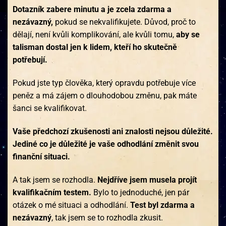
Dotazník zabere minutu a je zcela zdarma a
nezávazný,
pokud se nekvalifikujete. Důvod, proč to
dělají, není kvůli komplikování, ale kvůli tomu,
aby se
talisman dostal jen k lidem, kteří ho skutečně
potřebují.
Pokud jste typ člověka, který opravdu potřebuje více
peněz a má zájem o dlouhodobou změnu, pak máte
šanci se kvalifikovat.
Vaše předchozí zkušenosti ani znalosti nejsou důležité.
Jediné co je důležité je vaše odhodlání změnit svou
finanční situaci.
A tak jsem se rozhodla.
Nejdříve jsem musela projít
kvalifikačním testem.
Bylo to jednoduché, jen pár
otázek o mé situaci a odhodlání.
Test byl zdarma a
nezávazný
, tak jsem se to rozhodla zkusit.