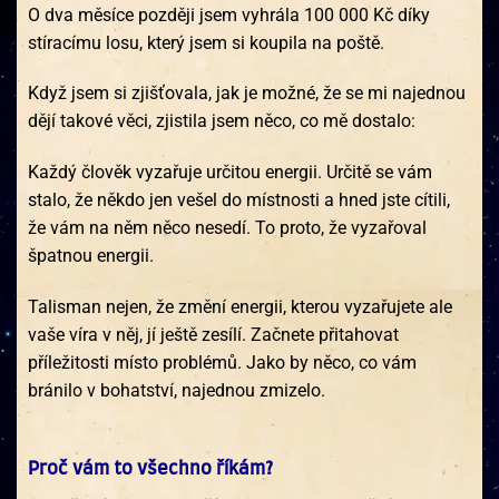
O dva měsíce později jsem vyhrála 100 000 Kč díky
stíracímu losu, který jsem si koupila na poště.
Když jsem si zjišťovala, jak je možné, že se mi najednou
dějí takové věci, zjistila jsem něco, co mě dostalo:
Každý člověk vyzařuje určitou energii. Určitě se vám
stalo, že někdo jen vešel do místnosti a hned jste cítili,
že vám na něm něco nesedí. To proto, že vyzařoval
špatnou energii.
Talisman nejen, že změní energii, kterou vyzařujete ale
vaše víra v něj, jí ještě zesílí. Začnete přitahovat
příležitosti místo problémů. Jako by něco, co vám
bránilo v bohatství, najednou zmizelo.
Proč vám to všechno říkám?