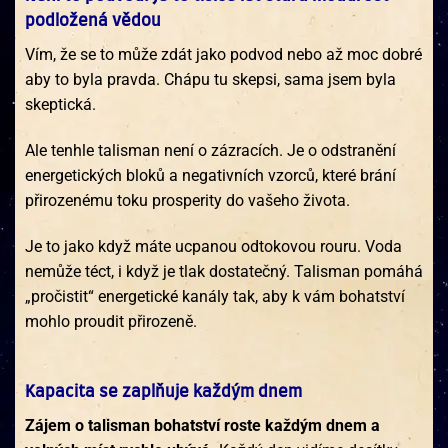
podložená vědou
Vím, že se to může zdát jako podvod nebo až moc dobré
aby to byla pravda. Chápu tu skepsi, sama jsem byla
skeptická.
Ale tenhle talisman není o zázracích. Je o odstranění
energetických bloků a negativních vzorců, které brání
přirozenému toku prosperity do vašeho života.
Je to jako když máte ucpanou odtokovou rouru. Voda
nemůže téct, i když je tlak dostatečný. Talisman pomáhá
„pročistit“ energetické kanály tak, aby k vám bohatství
mohlo proudit přirozeně.
Kapacita se zaplňuje každým dnem
Zájem o talisman bohatství roste každým dnem a