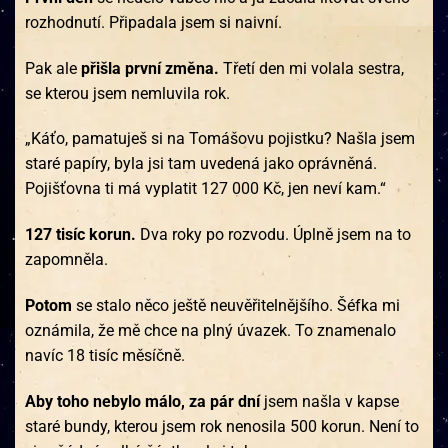
rozhodnutí. Připadala jsem si naivní.
Pak ale
přišla první změna.
Třetí den mi volala sestra,
se kterou jsem nemluvila rok.
„Káťo, pamatuješ si na Tomášovu pojistku? Našla jsem
staré papíry, byla jsi tam uvedená jako oprávněná.
Pojišťovna ti má vyplatit 127 000 Kč, jen neví kam.“
127 tisíc korun.
Dva roky po rozvodu. Úplně jsem na to
zapomněla.
Potom
se stalo něco ještě neuvěřitelnějšího. Šéfka mi
oznámila, že mě chce na plný úvazek. To znamenalo
navíc 18 tisíc měsíčně.
Aby toho nebylo málo, za pár dní
jsem našla v kapse
staré bundy, kterou jsem rok nenosila 500 korun. Není to