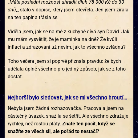
„
Máte poslední možnost uhradit dluh 78 000 Kč do 30
dnů
„, stálo v dopise, který jsem otevřela. Jen jsem zírala
na ten papír a třásla se.
Viděla jsem, jak se na mě z kuchyně dívá syn David. Jak
mu mám vysvětlit, že je maminka na dně? Že kvůli
inflaci a zdražování už nevím, jak to všechno zvládnu?
Toho večera jsem si poprvé přiznala pravdu: že bych
udělala úplně všechno pro jediný způsob, jak se z toho
dostat.
Nejhorší bylo sledovat, jak se mi všechno hroutí…
Nebyla jsem žádná rozhazovačka. Pracovala jsem na
částečný úvazek, snažila se šetřit. Ale všechno zdražuje
rychleji, než rostou platy.
Znáte ten pocit, když se
snažíte ze všech sil, ale pořád to nestačí?