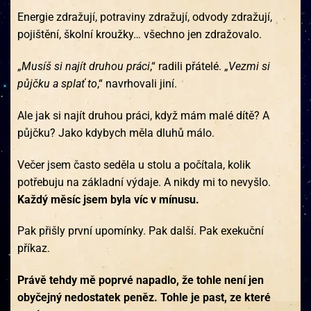
Energie zdražují, potraviny zdražují, odvody zdražují,
pojištění, školní kroužky… všechno jen zdražovalo.
„
Musíš si najít druhou práci
,“ radili přátelé. „
Vezmi si
půjčku a splať to
,“ navrhovali jiní.
Ale jak si najít druhou práci, když mám malé dítě? A
půjčku? Jako kdybych měla dluhů málo.
Večer jsem často seděla u stolu a počítala, kolik
potřebuju na základní výdaje. A nikdy mi to nevyšlo.
Každý měsíc jsem byla víc v mínusu.
Pak přišly první upomínky. Pak další. Pak exekuční
příkaz.
Právě tehdy mě poprvé napadlo, že tohle není jen
obyčejný nedostatek peněz. Tohle je past, ze které