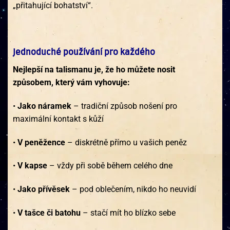
„přitahující bohatství“.
Jednoduché používání pro každého
Nejlepší na talismanu je, že ho můžete nosit
způsobem, který vám vyhovuje:
•
Jako náramek
– tradiční způsob nošení pro
maximální kontakt s kůží
•
V peněžence
– diskrétně přímo u vašich peněz
•
V kapse
– vždy při sobě během celého dne
•
Jako přívěsek
– pod oblečením, nikdo ho neuvidí
•
V tašce či batohu
– stačí mít ho blízko sebe