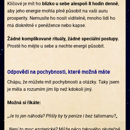
Klíčové je mít ho
blízko u sebe alespoň 8 hodin denně
,
aby jeho energie mohla plně působit na vaši auru
prosperity. Nemusíte ho nosit viditelně, mnoho lidí ho
má diskrétně v peněžence nebo kapse.
Žádné komplikované rituály, žádné speciální postupy.
Prostě ho mějte u sebe a nechte energii působit.
Odpovědi na pochybnosti, které možná máte
Chápu, že můžete mít pochybnosti a otázky. Taky jsem
je měla a rozumím jim líp než kdokoli jiný.
Možná si říkáte:
„
Je to jen náhoda? Přišly by ty peníze i bez talismanu?
„
„
Není to moc ezoterické? Může něco takového skutečně