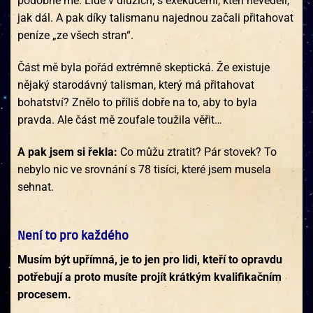
podobné mé. Lidé v dluzích, s exekucemi, kteří nevěděli,
jak dál. A pak díky talismanu najednou začali přitahovat
peníze „ze všech stran“.
Část mě byla pořád extrémně skeptická. Že existuje
nějaký starodávný talisman, který má přitahovat
bohatství? Znělo to příliš dobře na to, aby to byla
pravda. Ale část mě zoufale toužila věřit…
A pak jsem si řekla:
Co můžu ztratit? Pár stovek? To
nebylo nic ve srovnání s 78 tisíci, které jsem musela
sehnat.
Není to pro každého
Musím být upřímná, je to jen pro lidi, kteří to opravdu
potřebují a proto musíte projít krátkým kvalifikačním
procesem.