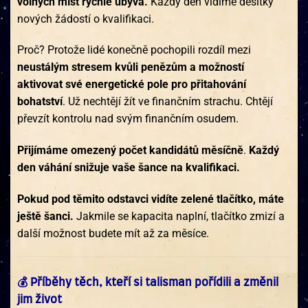
volných míst rychle ubývá.
Každý den vidíme desítky
nových žádostí o kvalifikaci.
Proč? Protože lidé konečně pochopili rozdíl mezi
neustálým stresem kvůli penězům a možností
aktivovat své energetické pole pro přitahování
bohatství
. Už nechtějí žít ve finančním strachu. Chtějí
převzít kontrolu nad svým finančním osudem.
Přijímáme omezený počet kandidátů měsíčně
.
Každý
den váhání snižuje vaše šance na kvalifikaci.
Pokud pod těmito odstavci vidíte zelené tlačítko, máte
ještě šanci.
Jakmile se kapacita naplní, tlačítko zmizí a
další možnost budete mít až za měsíce.
💰 Příběhy těch, kteří si talisman pořídili a změnil
jim život