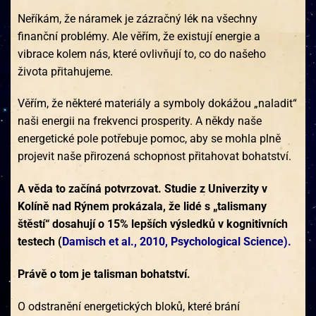
Neříkám, že náramek je zázračný lék na všechny
finanční problémy. Ale věřím, že existují energie a
vibrace kolem nás, které ovlivňují to, co do našeho
života přitahujeme.
Věřím, že některé materiály a symboly dokážou „naladit“
naši energii na frekvenci prosperity. A někdy naše
energetické pole potřebuje pomoc, aby se mohla plně
projevit naše přirozená schopnost přitahovat bohatství.
A věda to začíná potvrzovat. Studie z Univerzity v
Kolíně nad Rýnem prokázala, že lidé s „talismany
štěstí“ dosahují o 15% lepších výsledků v kognitivních
testech (
Damisch et al., 2010, Psychological Science).
Právě o tom je talisman bohatství.
O odstranění energetických bloků, které brání