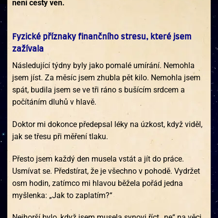
není cesty ven.
Fyzické příznaky finančního stresu, které jsem
zažívala
Následující týdny byly jako pomalé umírání. Nemohla
jsem jíst. Za měsíc jsem zhubla pět kilo. Nemohla jsem
spát, budila jsem se ve tři ráno s bušícím srdcem a
počítáním dluhů v hlavě.
Doktor mi dokonce předepsal léky na úzkost, když viděl,
jak se třesu při měření tlaku.
Přesto jsem každý den musela vstát a jít do práce.
Usmívat se. Předstírat, že je všechno v pohodě. Vydržet
osm hodin, zatímco mi hlavou běžela pořád jedna
myšlenka: „Jak to zaplatím?“
Nejhorší bylo, když jsem musela synovi říct „ne“ na věci,