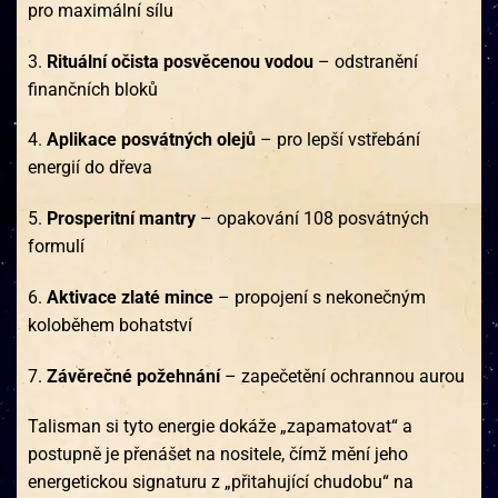
pro maximální sílu
3.
Rituální očista posvěcenou vodou
– odstranění
finančních bloků
4.
Aplikace posvátných olejů
– pro lepší vstřebání
energií do dřeva
5.
Prosperitní mantry
– opakování 108 posvátných
formulí
6.
Aktivace zlaté mince
– propojení s nekonečným
koloběhem bohatství
7.
Závěrečné požehnání
– zapečetění ochrannou aurou
Talisman si tyto energie dokáže „zapamatovat“ a
postupně je přenášet na nositele, čímž mění jeho
energetickou signaturu z „přitahující chudobu“ na