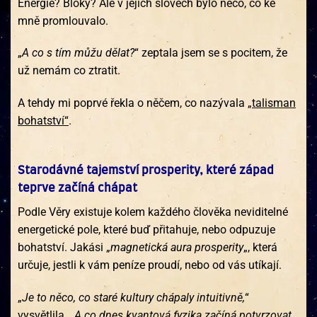
Energie? Bloky? Ale v jejích slovech bylo něco, co ke
mně promlouvalo.
„
A co s tím můžu dělat?
“ zeptala jsem se s pocitem, že
už nemám co ztratit.
A tehdy mi poprvé řekla o něčem, co nazývala
„talisman
bohatství“
.
Starodávné tajemství prosperity, které západ
teprve začíná chápat
Podle Věry existuje kolem každého člověka neviditelné
energetické pole, které buď přitahuje, nebo odpuzuje
bohatství. Jakási „
magnetická aura prosperity
„, která
určuje, jestli k vám peníze proudí, nebo od vás utíkají.
„
Je to něco, co staré kultury chápaly intuitivně,
“
vysvětlila. „
A co dnes kvantová fyzika začíná potvrzovat,