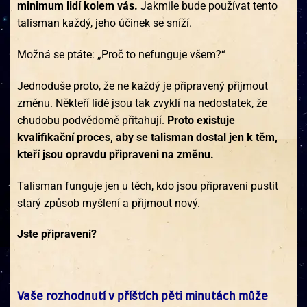
minimum lidí kolem vás.
Jakmile bude používat tento
talisman každý, jeho účinek se sníží.
Možná se ptáte: „Proč to nefunguje všem?“
Jednoduše proto, že ne každý je připravený přijmout
změnu. Někteří lidé jsou tak zvyklí na nedostatek, že
chudobu podvědomě přitahují.
Proto existuje
kvalifikační proces, aby se talisman dostal jen k těm,
kteří jsou opravdu připraveni na změnu.
Talisman funguje jen u těch, kdo jsou připraveni pustit
starý způsob myšlení a přijmout nový.
Jste připraveni?
Vaše rozhodnutí v příštích pěti minutách může