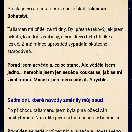
Prošla jsem a dostala možnost získat
Talisman
Bohatství
.
Talisman mi přišel za tři dny. Byl přesně takový, jak jsem
čekala, kvalitně vyrobený, černé dřevo bylo hladké a
lesklé. Zlatá mince uprostřed vypadala skutečně
starodávně.
Pořád jsem nevěděla, co se stane. Ale věděla jsem
jedno… nemohla jsem jen sedět a koukat se, jak se mi
život hroutí. Musela jsem něco udělat. A rychle.
Sedm dní, které navždy změnily můj osud
Po příchodu talismanu jsem byla plná očekávání i
pochybností. Nasadila jsem si ho a neustále ho nosila.
První den
se nedělo vůbec nic a já začala litovat svého