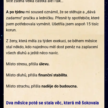
sice žádná velká částka ale i tak…
A po týdnu
mi soused oznámil, že se stěhuje a „dává
zadarmo“ pračku a ledničku. Přesně ty spotřebiče, které
jsem potřebovala vyměnit. Ušetřila jsem aspoň 15 tisíc
korun.
Z ženy, která měla za týden exekuci, se během měsíce
stal někdo, kdo najednou měl dost peněz na zaplacení
všech dluhů a ještě něco navíc.
Místo stresu, přišla
úlevu.
Místo dluhů, přišla
finanční stabilita
.
Místo strachu, přišla
naděje do budoucna.
Dva měsíce poté se stala věc, která mě šokovala