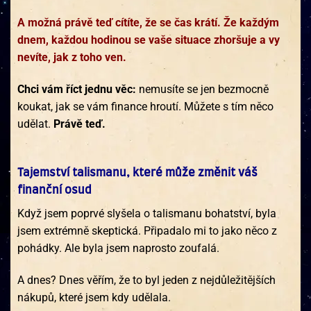
A možná právě teď cítíte, že se čas krátí. Že každým
dnem, každou hodinou se vaše situace zhoršuje a vy
nevíte, jak z toho ven.
Chci vám říct jednu věc:
nemusíte se jen bezmocně
koukat, jak se vám finance hroutí. Můžete s tím něco
udělat.
Právě teď.
Tajemství talismanu, které může změnit váš
finanční osud
Když jsem poprvé slyšela o talismanu bohatství, byla
jsem extrémně skeptická. Připadalo mi to jako něco z
pohádky. Ale byla jsem naprosto zoufalá.
A dnes? Dnes věřím, že to byl jeden z nejdůležitějších
nákupů, které jsem kdy udělala.