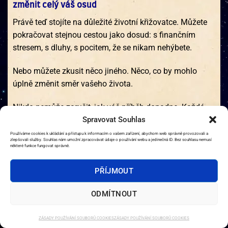
změnit celý váš osud
Právě teď stojíte na důležité životní křižovatce. Můžete
pokračovat stejnou cestou jako dosud: s finančním
stresem, s dluhy, s pocitem, že se nikam nehýbete.
Nebo můžete zkusit něco jiného. Něco, co by mohlo
úplně změnit směr vašeho života.
Nikdo nemůže zaručit, jak váš příběh dopadne. Každá
situace je jiná, každý člověk jedinečný, každá
Spravovat Souhlas
energetická signatura má svoje specifické
Používáme cookies k ukládání a přístupu k informacím o vašem zařízení, abychom web správně provozovali a
zlepšovali služby. Souhlas nám umožní zpracovávat údaje o používání webu a jedinečná ID. Bez souhlasu nemusí
charakteristiky.
některé funkce fungovat správně.
Ale jedno vím naprosto jistě: je lepší litovat toho, co
PŘÍJMOUT
jsme udělali, než toho, co jsme ze strachu nikdy
nezkusili.
ODMÍTNOUT
Talisman bohatství mi úplně změnil život. Místo
ZÁSADY POUŽÍVÁNÍ SOUBORŮ COOKIES
ZÁSADY POUŽÍVÁNÍ SOUBORŮ COOKIES