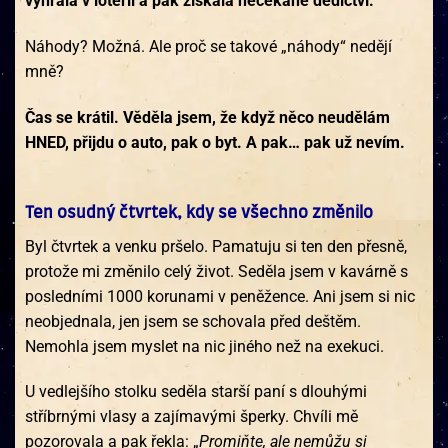
vyhrála v loterii a pak získala nečekané dědictví.
Náhody? Možná. Ale proč se takové „náhody“ nedějí
mně?
Čas se krátil. Věděla jsem, že když něco neudělám
HNED, přijdu o auto, pak o byt. A pak… pak už nevím.
Ten osudný čtvrtek, kdy se všechno změnilo
Byl čtvrtek a venku pršelo. Pamatuju si ten den přesně,
protože mi změnilo celý život. Seděla jsem v kavárně s
posledními 1000 korunami v peněžence. Ani jsem si nic
neobjednala, jen jsem se schovala před deštěm.
Nemohla jsem myslet na nic jiného než na exekuci.
U vedlejšího stolku seděla starší paní s dlouhými
stříbrnými vlasy a zajímavými šperky. Chvíli mě
pozorovala a pak řekla: „
Promiňte, ale nemůžu si