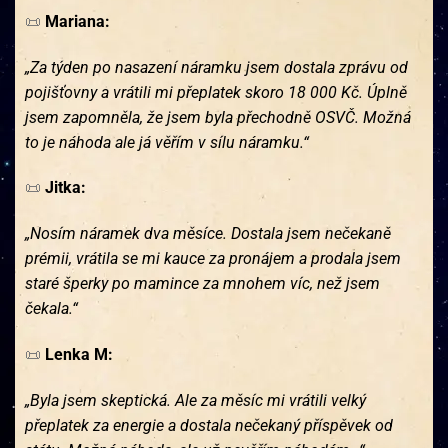
📜
Mariana:
„Za týden po nasazení náramku jsem dostala zprávu od
pojišťovny a vrátili mi přeplatek skoro 18 000 Kč. Úplně
jsem zapomněla, že jsem byla přechodně OSVČ. Možná
to je náhoda ale já věřím v sílu náramku.“
📜
Jitka:
„Nosím náramek dva měsíce. Dostala jsem nečekaně
prémii, vrátila se mi kauce za pronájem a prodala jsem
staré šperky po mamince za mnohem víc, než jsem
čekala.“
📜
Lenka M:
„Byla jsem skeptická. Ale za měsíc mi vrátili velký
přeplatek za energie a dostala nečekaný příspěvek od