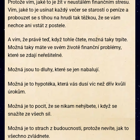
Protože vím, jaké to je žít v neustálém finančním stresu.
Vím, jaké to je usínat každý večer se starostí o peníze a
probouzet se s tíhou na hrudi tak těžkou, že se vám
nechce ani vstát z postele.
A vím, že právě teď, když tohle čtete, možná taky trpíte.
Možná taky máte ve svém životě finanční problémy,
které se zdají neřešitelné.
Možná jsou to dluhy, které se jen nabalují.
Možná je to hypotéka, která vás dusí víc než dřív kvůli
úrokům.
Možná je to pocit, že se nikam nehýbete, i když se
snažíte ze všech sil.
Možná je to strach z budoucnosti, protože nevíte, jak to
všechno zvládnete.