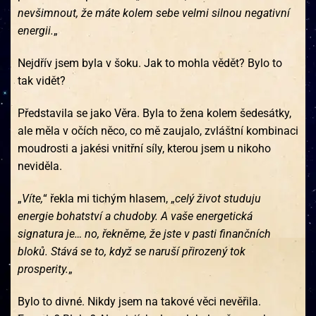
nevšimnout, že máte kolem sebe velmi silnou negativní
energii.
„
Nejdřív jsem byla v šoku. Jak to mohla vědět? Bylo to
tak vidět?
Představila se jako Věra. Byla to žena kolem šedesátky,
ale měla v očích něco, co mě zaujalo, zvláštní kombinaci
moudrosti a jakési vnitřní síly, kterou jsem u nikoho
neviděla.
„
Víte,
“ řekla mi tichým hlasem, „
celý život studuju
energie bohatství a chudoby. A vaše energetická
signatura je… no, řekněme, že jste v pasti finančních
bloků. Stává se to, když se naruší přirozený tok
prosperity.
„
Bylo to divné. Nikdy jsem na takové věci nevěřila.