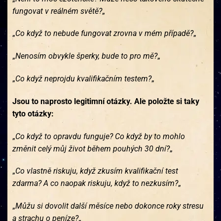
fungovat v reálném světě?
„
„
Co když to nebude fungovat zrovna v mém případě?
„
„
Nenosím obvykle šperky, bude to pro mě?
„
„
Co když neprojdu kvalifikačním testem?
„
Jsou to naprosto legitimní otázky. Ale položte si taky
tyto otázky:
„
Co když to opravdu funguje? Co když by to mohlo
změnit celý můj život během pouhých 30 dní?
„
„
Co vlastně riskuju, když zkusím kvalifikační test
zdarma? A co naopak riskuju, když to nezkusím?
„
„
Můžu si dovolit další měsíce nebo dokonce roky stresu
a strachu o peníze?
„