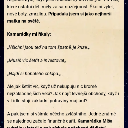
které ostatní děti měly za samozřejmost. Školní výlet,
nové boty, zmrzlinu.
Připadala jsem si jako nejhorší
matka na světě.
Kamarádky mi říkaly:
„
Všichni jsou teď na tom špatně, je krize.
„
„
Musíš víc šetřit a investovat
„
„
Najdi si bohatého chlapa.
„
Ale jak šetřit víc, když už nekupuju nic kromě
nejzákladnějších věcí? Jak najít levnější obchody, když i
v Lidlu stojí základní potraviny majlant?
A pak jsem si všimla něčeho zvláštního. Jedné známé
se najednou začalo finančně dařit.
Kamarádka Míša