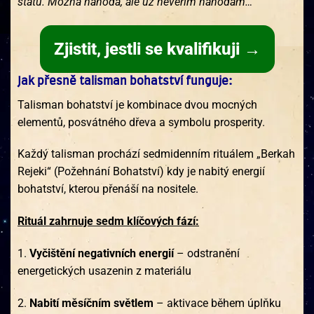
státu. Možná náhoda, ale už nevěřím náhodám…“
Zjistit, jestli se kvalifikuji →
Jak přesně talisman bohatství funguje:
Talisman bohatství je kombinace dvou mocných
elementů, posvátného dřeva a symbolu prosperity.
Každý talisman prochází sedmidenním rituálem „Berkah
Rejeki“ (Požehnání Bohatství) kdy je nabitý energií
bohatství, kterou přenáší na nositele.
Rituál zahrnuje sedm klíčových fází:
1.
Vyčištění negativních energií
– odstranění
energetických usazenin z materiálu
2.
Nabití měsíčním světlem
– aktivace během úplňku