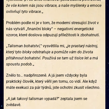
že vše kolem nás jsou vibrace, a naše myšlenky a emoce
ovlivňují tyto vibrace.
„
Problém podle ní je v tom, že moderní stresující život v
nás vytváří „finanční bloky“ – negativní energetické
vzorce, které doslova odpuzují příležitosti k zbohatnutí.
„
Talisman bohatství,
“ vysvětlila mi, „
je prastarý nástroj,
který tyto bloky odstraňuje a pomůže vám do života
přitáhnout bohatství. Používá se tam už tisíce let a má
spoustu podob.
„
Znělo to… nadpřirozeně. A já jsem vždycky byla
praktický člověk, který věřil jen tomu, co vidí. Ale když
máte exekuci za pár týdnů, jste ochotni zkusit všechno.
„
A jak takový talisman vypadá?
“ zeptala jsem se
zvědavě.