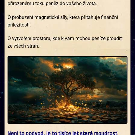
přirozenému toku peněz do vašeho života.
O probuzení magnetické síly, která přitahuje finanční
příležitosti.
O vytvoření prostoru, kde k vám mohou peníze proudit
ze všech stran.
Není to podvod. Je to tisíce let stará moudrost