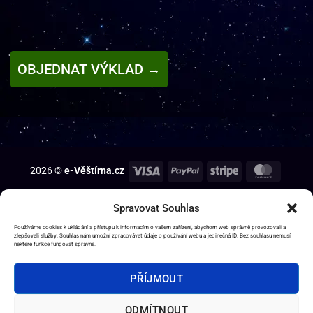
OBJEDNAT VÝKLAD →
2026 ©
e-Věštírna.cz
DOMŮ
SLUŽBY
AMULETY
OSTATNÍ PRODUKTY
EBOOKY
Spravovat Souhlas
OBCHODNÍ PODMÍNKY
KONTAKT
Používáme cookies k ukládání a přístupu k informacím o vašem zařízení, abychom web správně provozovali a
zlepšovali služby. Souhlas nám umožní zpracovávat údaje o používání webu a jedinečná ID. Bez souhlasu nemusí
některé funkce fungovat správně.
PŘÍJMOUT
ODMÍTNOUT