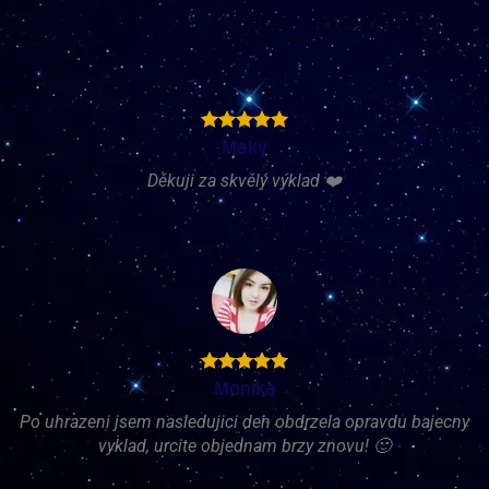
Maky
Děkuji za skvělý výklad ❤️
Monika
Po uhrazeni jsem nasledujici den obdrzela opravdu bajecny
vyklad, urcite objednam brzy znovu! 🙂