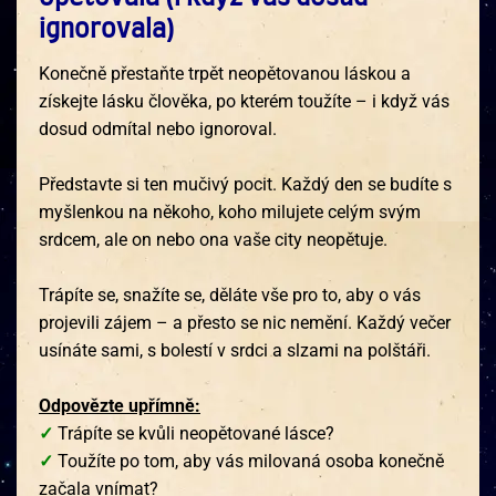
ignorovala)
Konečně přestaňte trpět neopětovanou láskou a
získejte lásku člověka, po kterém toužíte – i když vás
dosud odmítal nebo ignoroval.
Představte si ten mučivý pocit. Každý den se budíte s
myšlenkou na někoho, koho milujete celým svým
srdcem, ale on nebo ona vaše city neopětuje.
Trápíte se, snažíte se, děláte vše pro to, aby o vás
projevili zájem – a přesto se nic nemění. Každý večer
usínáte sami, s bolestí v srdci a slzami na polštáři.
Odpovězte upřímně:
✓
Trápíte se kvůli neopětované lásce?
✓
Toužíte po tom, aby vás milovaná osoba konečně
začala vnímat?