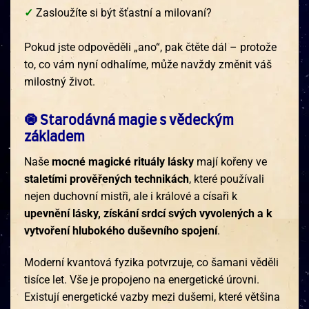
✓
Zasloužíte si být šťastní a milovaní?
Pokud jste odpověděli „ano“, pak čtěte dál – protože
to, co vám nyní odhalíme, může navždy změnit váš
milostný život.
🧿 Starodávná magie s vědeckým
základem
Naše
mocné magické rituály lásky
mají kořeny ve
staletími prověřených technikách
, které používali
nejen duchovní mistři, ale i králové a císaři k
upevnění lásky, získání srdcí svých vyvolených a k
vytvoření hlubokého duševního spojení
.
Moderní kvantová fyzika potvrzuje, co šamani věděli
tisíce let. Vše je propojeno na energetické úrovni.
Existují energetické vazby mezi dušemi, které většina