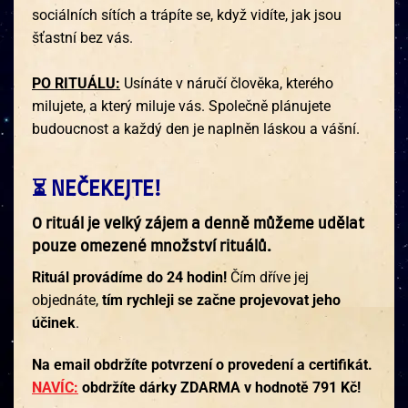
sociálních sítích a trápíte se, když vidíte, jak jsou
šťastní bez vás.
PO RITUÁLU:
Usínáte v náručí člověka, kterého
milujete, a který miluje vás. Společně plánujete
budoucnost a každý den je naplněn láskou a vášní.
⏳ NEČEKEJTE!
O rituál je velký zájem a denně můžeme udělat
pouze omezené množství rituálů.
Rituál provádíme do 24 hodin!
Čím dříve jej
objednáte,
tím rychleji se začne projevovat jeho
účinek
.
Na email obdržíte potvrzení o provedení a certifikát.
NAVÍC:
obdržíte dárky ZDARMA v hodnotě 791 Kč!