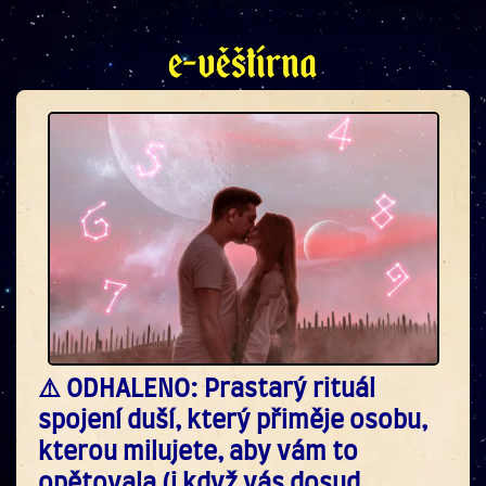
⚠️ ODHALENO: Prastarý rituál
spojení duší, který přiměje osobu,
kterou milujete, aby vám to
opětovala (i když vás dosud