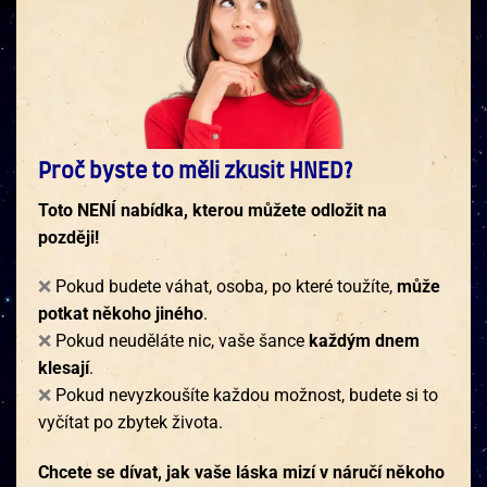
Proč byste to měli zkusit HNED?
Toto NENÍ nabídka, kterou můžete odložit na
později!
❌
Pokud budete váhat, osoba, po které toužíte,
může
potkat někoho jiného
.
❌
Pokud neuděláte nic, vaše šance
každým dnem
klesají
.
❌
Pokud nevyzkoušíte každou možnost, budete si to
vyčítat po zbytek života.
Chcete se dívat, jak vaše láska mizí v náručí někoho