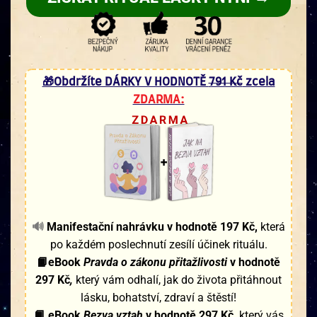
🎁Obdržíte DÁRKY V HODNOTĚ
791 Kč
zcela
ZDARMA:
🔊
Manifestační nahrávku v hodnotě 197 Kč,
která
po každém poslechnutí zesílí účinek rituálu.
📙eBook
Pravda o zákonu přitažlivosti
v hodnotě
297 Kč
,
který vám odhalí, jak do života přitáhnout
lásku, bohatství, zdraví a štěstí!
📙 eBook
Bezva vztah
v hodnotě 297 Kč,
který vás