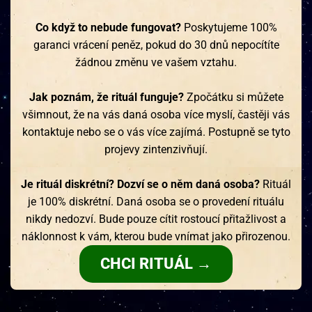
Co když to nebude fungovat?
Poskytujeme 100%
garanci vrácení peněz, pokud do 30 dnů nepocítíte
žádnou změnu ve vašem vztahu.
Jak poznám, že rituál funguje?
Zpočátku si můžete
všimnout, že na vás daná osoba více myslí, častěji vás
kontaktuje nebo se o vás více zajímá. Postupně se tyto
projevy zintenzivňují.
Je rituál diskrétní? Dozví se o něm daná osoba?
Rituál
je 100% diskrétní. Daná osoba se o provedení rituálu
nikdy nedozví. Bude pouze cítit rostoucí přitažlivost a
náklonnost k vám, kterou bude vnímat jako přirozenou.
CHCI RITUÁL →