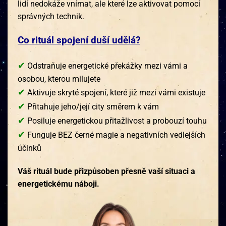
lidí nedokáže vnímat, ale které lze aktivovat pomocí
správných technik.
Co rituál spojení duší udělá?
✔
Odstraňuje energetické překážky mezi vámi a
osobou, kterou milujete
✔
Aktivuje skryté spojení, které již mezi vámi existuje
✔
Přitahuje jeho/její city směrem k vám
✔
Posiluje energetickou přitažlivost a probouzí touhu
✔
Funguje BEZ černé magie a negativních vedlejších
účinků
Váš rituál bude přizpůsoben přesně vaší situaci a
energetickému náboji.