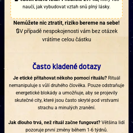
naučí, jak vybudovat vztah snů plný lásky.
Nemůžete nic ztratit, riziko bereme na sebe!
🔃
V případě nespokojenosti vám bez otázek
vrátíme celou částku
Často kladené dotazy
Je etické přitahovat někoho pomocí rituálu?
Rituál
nemanipuluje s vůlí druhého člověka. Pouze odstraňuje
energetické blokády a umožňuje, aby se projevily
skutečné city, které jsou často skryté pod vrstvami
strachu a minulých zranění.
Jak dlouho trvá, než rituál začne fungovat?
Většina lidí
pozoruje první změny během 1-6 týdnů.