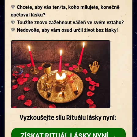
💖
Chcete, aby vás ten/ta, koho milujete, konečně
opětoval lásku?
💖
Toužíte znovu zažehnout vášeň ve svém vztahu?
💖
Nedovolte, aby vám osud určil život bez lásky!
Vyzkoušejte sílu Rituálu lásky nyní:
ZÍSKAT RITUÁL LÁSKY NYNÍ →