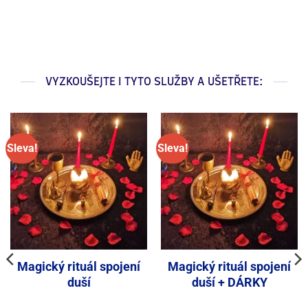
VYZKOUŠEJTE I TYTO SLUŽBY A UŠETŘETE:
Sleva!
Sleva!
Magický rituál spojení
Magický rituál spojení
duší
duší + DÁRKY