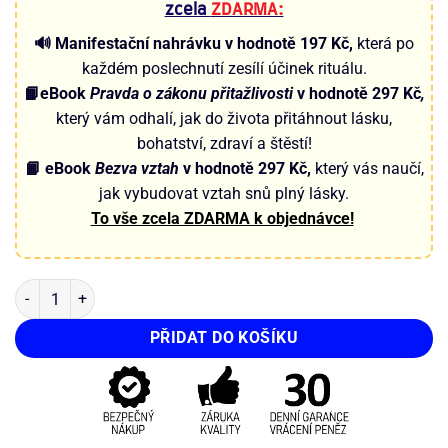
zcela
ZDARMA:
🔊 Manifestační nahrávku v hodnotě 197 Kč,
která po
každém poslechnutí zesílí účinek rituálu.
📙eBook
Pravda o zákonu přitažlivosti
v hodnotě 297 Kč
,
který vám odhalí, jak do života přitáhnout lásku,
bohatství, zdraví a štěstí!
📙 eBook
Bezva vztah
v hodnotě 297 Kč,
který vás naučí,
jak vybudovat vztah snů plný lásky.
To vše zcela ZDARMA k objednávce!
PŘIDAT DO KOŠÍKU