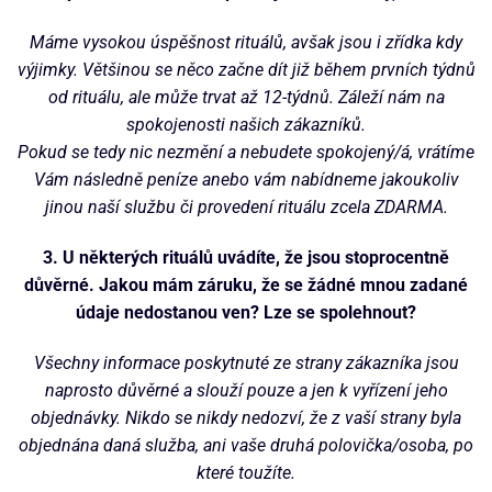
Máme vysokou úspěšnost rituálů, avšak jsou i zřídka kdy
výjimky. Většinou se něco začne dít již během prvních týdnů
od rituálu, ale může trvat až 12-týdnů. Záleží nám na
spokojenosti našich zákazníků.
Pokud se tedy nic nezmění a nebudete spokojený/á, vrátíme
Vám následně peníze anebo vám nabídneme jakoukoliv
jinou naší službu či provedení rituálu zcela ZDARMA.
3. U některých rituálů uvádíte, že jsou stoprocentně
důvěrné. Jakou mám záruku, že se žádné mnou zadané
údaje nedostanou ven? Lze se spolehnout?
Všechny informace poskytnuté ze strany zákazníka jsou
naprosto důvěrné a slouží pouze a jen k vyřízení jeho
objednávky. Nikdo se nikdy nedozví, že z vaší strany byla
objednána daná služba, ani vaše druhá polovička/osoba, po
které toužíte.