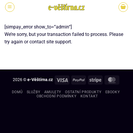
[simpay_error show_to=“admin“]
We’re sorry, but your transaction failed to process. Please
try again or contact site support.
2026 ©
e-Věštírna.cz
DOMŮ
SLUŽBY
AMULETY
OSTATNÍ PRODUKTY
EBOOKY
OBCHODNÍ PODMÍNKY
KONTAKT