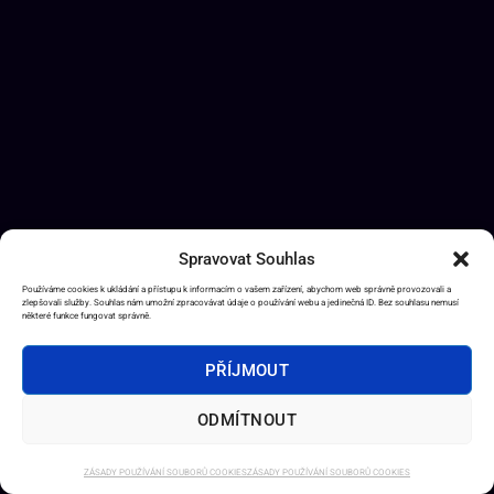
Spravovat Souhlas
Používáme cookies k ukládání a přístupu k informacím o vašem zařízení, abychom web správně provozovali a
zlepšovali služby. Souhlas nám umožní zpracovávat údaje o používání webu a jedinečná ID. Bez souhlasu nemusí
některé funkce fungovat správně.
PŘÍJMOUT
ODMÍTNOUT
ZÁSADY POUŽÍVÁNÍ SOUBORŮ COOKIES
ZÁSADY POUŽÍVÁNÍ SOUBORŮ COOKIES