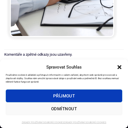
Komentáře a zpětné odkazy jsou uzavřeny.
←
Předchozí
Spravovat Souhlas
Další
→
Používáme cookies k ukládání a přístupu k informacím o vašem zařízení, abychom web správně provozovali a
zlepšovali služby. Souhlas nám umožní zpracovávat údaje o používání webu a jedinečná ID. Bez souhlasu nemusí
některé funkce fungovat správně.
PŘÍJMOUT
2026 ©
e-Věštírna.cz
ODMÍTNOUT
DOMŮ
SLUŽBY
AMULETY
OSTATNÍ PRODUKTY
EBOOKY
OBCHODNÍ PODMÍNKY
KONTAKT
ZÁSADY POUŽÍVÁNÍ SOUBORŮ COOKIES
ZÁSADY POUŽÍVÁNÍ SOUBORŮ COOKIES