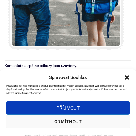
Komentáře a zpětné odkazy jsou uzavřeny.
←
Předchozí
Spravovat Souhlas
Další
→
Používáme cookies k ukládání a přístupu k informacím o vašem zařízení, abychom web správně provozovali a
zlepšovali služby. Souhlas nám umožní zpracovávat údaje o používání webu a jedinečná ID. Bez souhlasu nemusí
některé funkce fungovat správně.
PŘÍJMOUT
2026 ©
e-Věštírna.cz
ODMÍTNOUT
DOMŮ
SLUŽBY
AMULETY
OSTATNÍ PRODUKTY
EBOOKY
OBCHODNÍ PODMÍNKY
KONTAKT