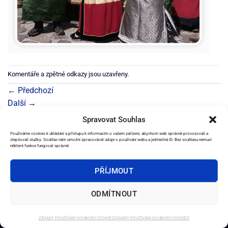
Komentáře a zpětné odkazy jsou uzavřeny.
←
Předchozí
Další
→
Spravovat Souhlas
Používáme cookies k ukládání a přístupu k informacím o vašem zařízení, abychom web správně provozovali a
zlepšovali služby. Souhlas nám umožní zpracovávat údaje o používání webu a jedinečná ID. Bez souhlasu nemusí
některé funkce fungovat správně.
2026 ©
e-Věštírna.cz
PŘÍJMOUT
DOMŮ
SLUŽBY
AMULETY
OSTATNÍ PRODUKTY
EBOOKY
OBCHODNÍ PODMÍNKY
KONTAKT
ODMÍTNOUT
ZÁSADY POUŽÍVÁNÍ SOUBORŮ COOKIES
ZÁSADY POUŽÍVÁNÍ SOUBORŮ COOKIES