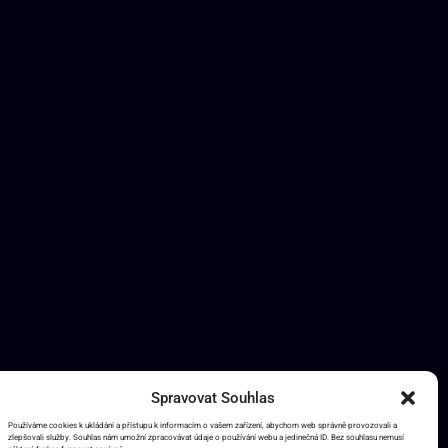
Spravovat Souhlas
Používáme cookies k ukládání a přístupu k informacím o vašem zařízení, abychom web správně provozovali a
zlepšovali služby. Souhlas nám umožní zpracovávat údaje o používání webu a jedinečná ID. Bez souhlasu nemusí