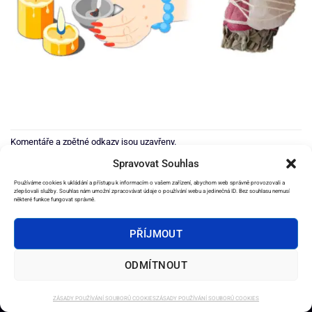
Komentáře a zpětné odkazy jsou uzavřeny.
Spravovat Souhlas
Další
→
Používáme cookies k ukládání a přístupu k informacím o vašem zařízení, abychom web správně provozovali a
zlepšovali služby. Souhlas nám umožní zpracovávat údaje o používání webu a jedinečná ID. Bez souhlasu nemusí
některé funkce fungovat správně.
PŘÍJMOUT
2026 ©
e-Věštírna.cz
ODMÍTNOUT
DOMŮ
SLUŽBY
AMULETY
OSTATNÍ PRODUKTY
EBOOKY
OBCHODNÍ PODMÍNKY
KONTAKT
ZÁSADY POUŽÍVÁNÍ SOUBORŮ COOKIES
ZÁSADY POUŽÍVÁNÍ SOUBORŮ COOKIES