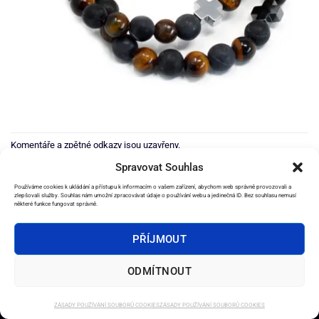
Komentáře a zpětné odkazy jsou uzavřeny.
Spravovat Souhlas
Používáme cookies k ukládání a přístupu k informacím o vašem zařízení, abychom web správně provozovali a
zlepšovali služby. Souhlas nám umožní zpracovávat údaje o používání webu a jedinečná ID. Bez souhlasu nemusí
některé funkce fungovat správně.
2026 ©
e-Věštírna.cz
PŘÍJMOUT
DOMŮ
SLUŽBY
AMULETY
OSTATNÍ PRODUKTY
EBOOKY
OBCHODNÍ PODMÍNKY
KONTAKT
ODMÍTNOUT
ZÁSADY POUŽÍVÁNÍ SOUBORŮ COOKIES
ZÁSADY POUŽÍVÁNÍ SOUBORŮ COOKIES