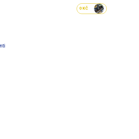
0
KČ
nti