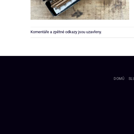
Komentáře a zpětné odkazy jsou uzavřeny.
DOMŮ
SL