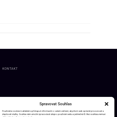
KONTAKT
Spravovat Souhlas
Používáme cookies k ukládání a přístupu k informacím o vašem zařízení, abychom web správně provozovali a
zlepšovali služby. Souhlas nám umožní zpracovávat údaje o používání webu a jedinečná ID. Bez souhlasu nemusí