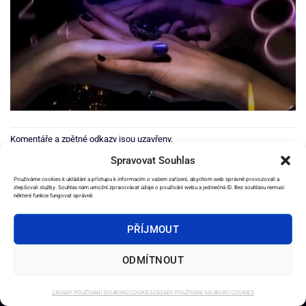
Komentáře a zpětné odkazy jsou uzavřeny.
Spravovat Souhlas
Používáme cookies k ukládání a přístupu k informacím o vašem zařízení, abychom web správně provozovali a
zlepšovali služby. Souhlas nám umožní zpracovávat údaje o používání webu a jedinečná ID. Bez souhlasu nemusí
některé funkce fungovat správně.
2026 ©
e-Věštírna.cz
PŘÍJMOUT
DOMŮ
SLUŽBY
AMULETY
OSTATNÍ PRODUKTY
EBOOKY
OBCHODNÍ PODMÍNKY
KONTAKT
ODMÍTNOUT
ZÁSADY POUŽÍVÁNÍ SOUBORŮ COOKIES
ZÁSADY POUŽÍVÁNÍ SOUBORŮ COOKIES