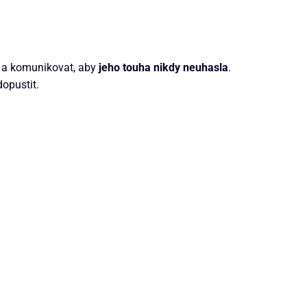
at a komunikovat, aby
jeho touha nikdy neuhasla
.
opustit.