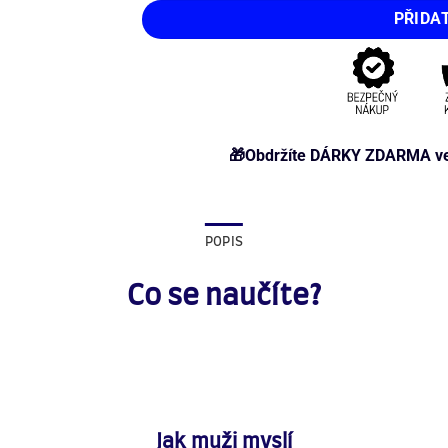
PŘIDA
🎁Obdržíte DÁRKY ZDARMA ve v
POPIS
Co se naučíte?
Jak muži myslí