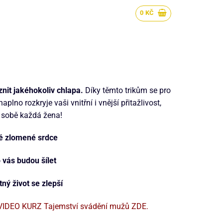
0
KČ
nit jakéhokoliv chlapa.
Díky těmto trikům se pro
lno rozkryje vaši vnitřní i vnější přitažlivost,
 sobě každá žena!
é zlomené srdce
 vás budou šílet
tný život se zlepší
e VIDEO KURZ Tajemství svádění mužů ZDE.