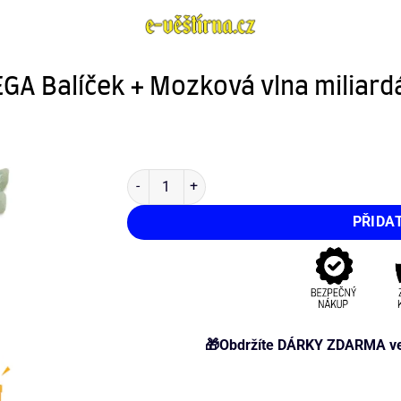
GA Balíček + Mozková vlna miliard
PŘIDA
🎁Obdržíte DÁRKY ZDARMA ve v