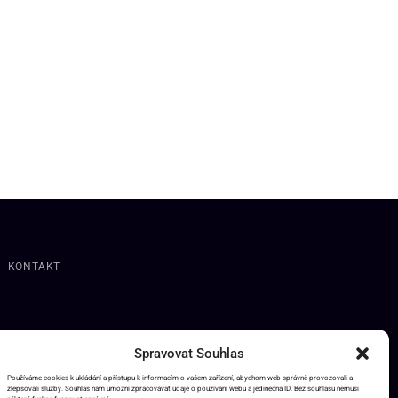
KONTAKT
Spravovat Souhlas
Používáme cookies k ukládání a přístupu k informacím o vašem zařízení, abychom web správně provozovali a
zlepšovali služby. Souhlas nám umožní zpracovávat údaje o používání webu a jedinečná ID. Bez souhlasu nemusí