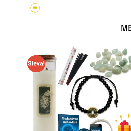
ME
Sleva!