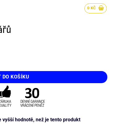
0
KČ
ářů
T DO KOŠÍKU
yšší hodnotě, než je tento produkt