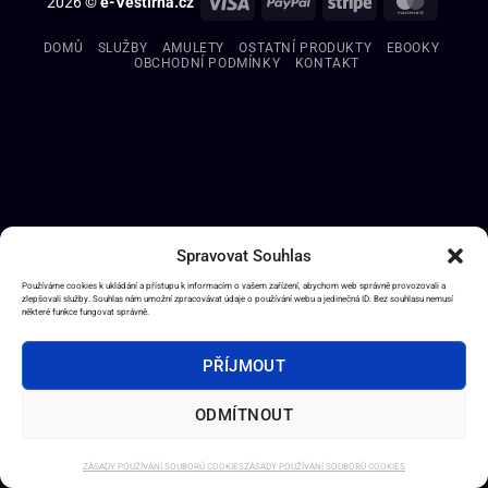
2026 ©
e-Věštírna.cz
DOMŮ
SLUŽBY
AMULETY
OSTATNÍ PRODUKTY
EBOOKY
OBCHODNÍ PODMÍNKY
KONTAKT
Spravovat Souhlas
Používáme cookies k ukládání a přístupu k informacím o vašem zařízení, abychom web správně provozovali a
zlepšovali služby. Souhlas nám umožní zpracovávat údaje o používání webu a jedinečná ID. Bez souhlasu nemusí
některé funkce fungovat správně.
PŘÍJMOUT
ODMÍTNOUT
ZÁSADY POUŽÍVÁNÍ SOUBORŮ COOKIES
ZÁSADY POUŽÍVÁNÍ SOUBORŮ COOKIES